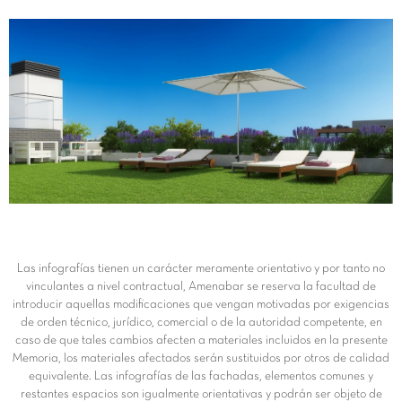
Las infografías tienen un carácter meramente orientativo y por tanto no
vinculantes a nivel contractual, Amenabar se reserva la facultad de
introducir aquellas modificaciones que vengan motivadas por exigencias
de orden técnico, jurídico, comercial o de la autoridad competente, en
caso de que tales cambios afecten a materiales incluidos en la presente
Memoria, los materiales afectados serán sustituidos por otros de calidad
equivalente. Las infografías de las fachadas, elementos comunes y
restantes espacios son igualmente orientativas y podrán ser objeto de